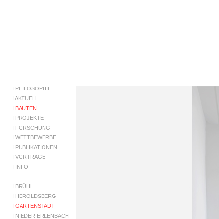
I
PHILOSOPHIE
I
AKTUELL
I BAUTEN
I
PROJEKTE
I
FORSCHUNG
I
WETTBEWERBE
I
PUBLIKATIONEN
I
VORTRÄGE
I
INFO
I
BRÜHL
I
HEROLDSBERG
I GARTENSTADT
I
NIEDER ERLENBACH