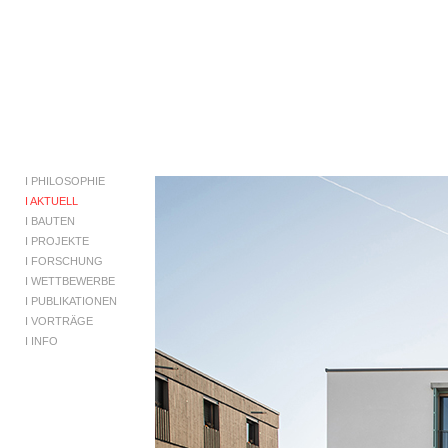
I
PHILOSOPHIE
I AKTUELL
I
BAUTEN
I
PROJEKTE
I
FORSCHUNG
I
WETTBEWERBE
I
PUBLIKATIONEN
I
VORTRÄGE
I
INFO