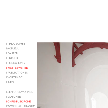
I
PHILOSOPHIE
I
AKTUELL
I
BAUTEN
I
PROJEKTE
I
FORSCHUNG
I WETTBEWERBE
I
PUBLIKATIONEN
I
VORTRÄGE
I
INFO
I
SENIORENWOHNEN
I
MOSCHEE
I CHRISTUSKIRCHE
I
TOWN HALL PRAGUE