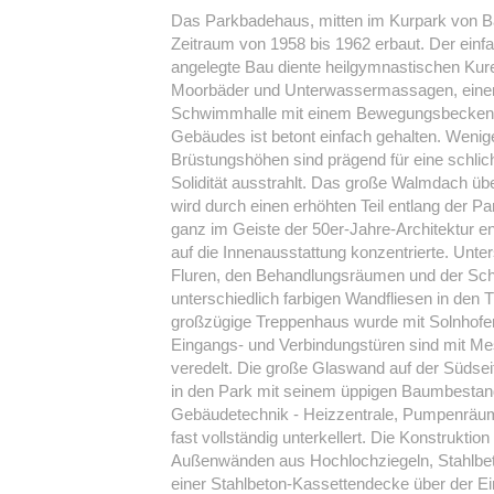
Das Parkbadehaus, mitten im Kurpark von B
Zeitraum von 1958 bis 1962 erbaut. Der ein
angelegte Bau diente heilgymnastischen Kur
Moorbäder und Unterwassermassagen, einem
Schwimmhalle mit einem Bewegungsbecken v
Gebäudes ist betont einfach gehalten. Wenig
Brüstungshöhen sind prägend für eine schlich
Solidität ausstrahlt. Das große Walmdach üb
wird durch einen erhöhten Teil entlang der P
ganz im Geiste der 50er-Jahre-Architektur en
auf die Innenausstattung konzentrierte. Unte
Fluren, den Behandlungsräumen und der Sc
unterschiedlich farbigen Wandfliesen in de
großzügige Treppenhaus wurde mit Solnhofer 
Eingangs- und Verbindungstüren sind mit Me
veredelt. Die große Glaswand auf der Südse
in den Park mit seinem üppigen Baumbestan
Gebäudetechnik - Heizzentrale, Pumpenräume
fast vollständig unterkellert. Die Konstrukti
Außenwänden aus Hochlochziegeln, Stahlbeto
einer Stahlbeton-Kassettendecke über der E