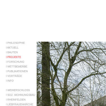
I
PHILOSOPHIE
I
AKTUELL
I
BAUTEN
I PROJEKTE
I
FORSCHUNG
I
WETTBEWERBE
I
PUBLIKATIONEN
I
VORTRÄGE
I
INFO
I
WEIHERSCHLOSS
I
SOZ. WOHNUNGSBAU
I
RHEINFELDEN
I
LIEBFRAUENKIRCHE